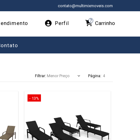
contato@multimixmoveis.com
7
Carrinho
endimento
Perfil
Contato
Filtrar:
Página:
- 13%