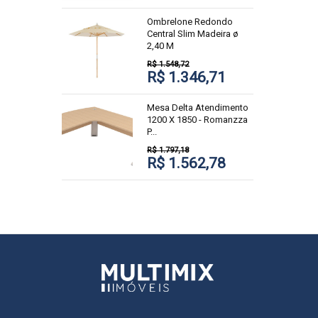
Ombrelone Redondo
Central Slim Madeira ø
2,40 M
R$ 1.548,72
R$ 1.346,71
Mesa Delta Atendimento
1200 X 1850 - Romanzza
P...
R$ 1.797,18
R$ 1.562,78