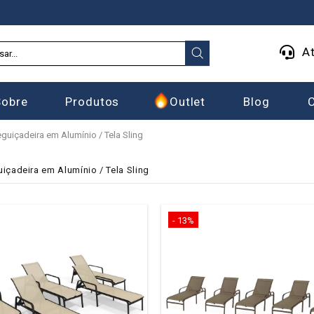
At
Sobre
Produtos
Outlet
Blog
guiçadeira em Alumínio / Tela Sling
içadeira em Alumínio / Tela Sling
- 13%