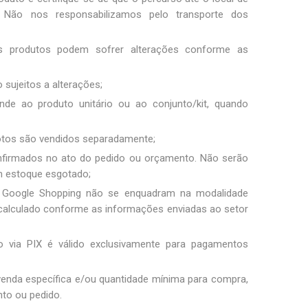
Não nos responsabilizamos pelo transporte dos
os produtos podem sofrer alterações conforme as
 sujeitos a alterações;
nde ao produto unitário ou ao conjunto/kit, quando
fotos são vendidos separadamente;
nfirmados no ato do pedido ou orçamento. Não serão
m estoque esgotado;
 Google Shopping não se enquadram na modalidade
 é calculado conforme as informações enviadas ao setor
 via PIX é válido exclusivamente para pagamentos
 venda específica e/ou quantidade mínima para compra,
to ou pedido.