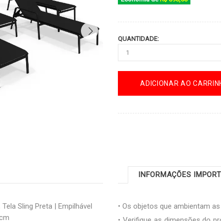
QUANTIDADE:
ADICIONAR AO CARRIN
INFORMAÇÕES IMPOR
Tela Sling Preta | Empilhável
• Os objetos que ambientam a
7 cm
• Verifique as dimensões do pr