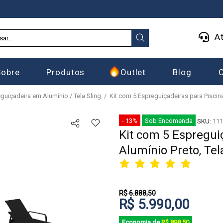
At
Sobre
Produtos
Outlet
Blog
guiçadeira em Alumínio / Tela Sling
Kit com 5 Espreguiçadeiras para Piscina
- 13%
Sob Encomenda
SKU:
111
Kit com 5 Espregui
Alumínio Preto, Tel
R$ 6.888,50
R$ 5.990,00
Economia de
R$ 898,50