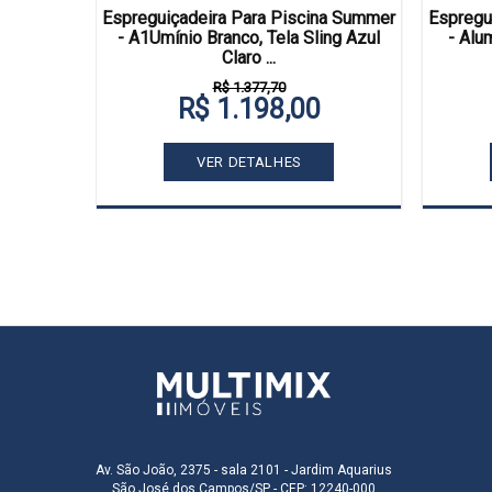
Branco -
Espreguiçadeira Para Piscina Summer
Espregu
Cadeiras
- A1Umínio Branco, Tela Sling Azul
- Alu
Claro ...
R$ 1.377,70
R$ 1.198,00
VER DETALHES
Av. São João, 2375 - sala 2101 - Jardim Aquarius
São José dos Campos/SP - CEP: 12240-000