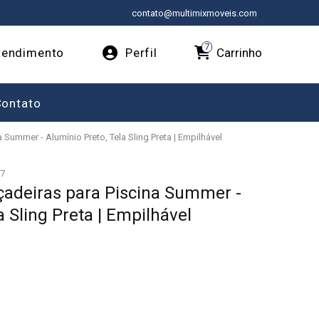
contato@multimixmoveis.com
7
Carrinho
endimento
Perfil
Contato
 Summer - Alumínio Preto, Tela Sling Preta | Empilhável
7
çadeiras para Piscina Summer -
a Sling Preta | Empilhável