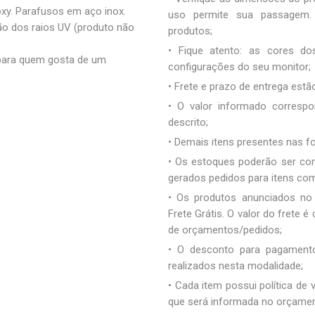
xy. Parafusos em aço inox.
uso permite sua passagem. 
ção dos raios UV (produto não
produtos;
• Fique atento: as cores d
 para quem gosta de um
configurações do seu monitor;
• Frete e prazo de entrega estão
• O valor informado correspo
descrito;
• Demais itens presentes nas 
• Os estoques poderão ser co
gerados pedidos para itens co
• Os produtos anunciados no
Frete Grátis. O valor do frete
de orçamentos/pedidos;
• O desconto para pagamento
realizados nesta modalidade;
• Cada item possui política de
que será informada no orçamen