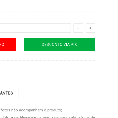
HO
DESCONTO VIA PIX
TANTES
s fotos não acompanham o produto;
oduto e certifique-se de que o percurso até o local de