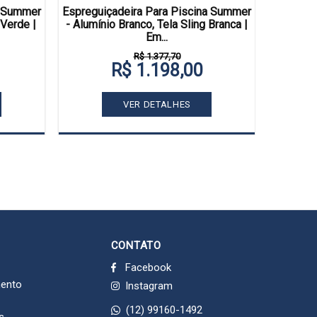
a Summer
Espreguiçadeira Para Piscina Summer
Espregui
 Verde |
- Alumínio Branco, Tela Sling Branca |
- Alum
Em...
R$ 1.377,70
R$ 1.198,00
VER DETALHES
CONTATO
Facebook
mento
Instagram
(12) 99160-1492