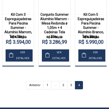
Kit Com 3
Conjunto Summer
Kit Com 5
Espreguiçadeiras
Alumínio Marrom -
Espreguiçadeiras
Para Piscina
Mesa Redonda ø
Para Piscina
Summer -
1,05m + 4
Summer -
Alumínio Marrom,
Cadeiras Tela
Alumínio Branco,
Tela Sling ...
Slin...
Tela Sling ...
R$ 4.133,10
R$ 3.780,03
R$ 6.888,50
R$ 3.594,00
R$ 3.286,99
R$ 5.990,00
VER
VER
VER
DETALHES
DETALHES
DETALHES
Anterior
1
...
2
3
4