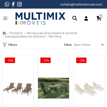
contato@multimixmoveis.com
7
Produtos
Móveis para Área Externa & Gourmet
Espreguiçadeira em Alumínio / Tela Sling
Filtros
Filtrar:
- 13%
- 13%
- 13%