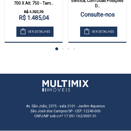
Elétrica, Com Duas Posições
700 X Alt. 750 - Tam...
D...
R$ 1.707,79
Consulte-nos
R$ 1.485,04
VER DETALHES
VER DETALHES
Av. São João, 2375 - sala 2101 - Jardim Aquarius
São José dos Campos/SP - CEP: 12240-000
CNPJ/MF sob o nº 17.051.162/0001-51