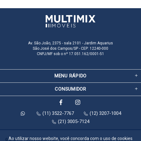
Av. São João, 2375 - sala 2101 - Jardim Aquarius
São José dos Campos/SP - CEP: 12240-000
CNPJ/MF sob o nº 17.051.162/0001-51
MENU RÁPIDO
CONSUMIDOR
(11) 3522-7767
(12) 3207-1004
(21) 3005-7124
Ao utilizar nosso website, você concorda com o uso de cookies
© Copyright 2026 Multimix Móveis e Decoração para Escritório. Todos os 