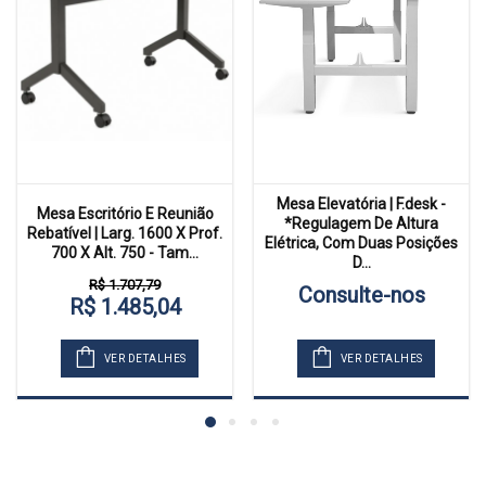
Mesa Elevatória | F.desk -
Mesa Escritório E Reunião
*Regulagem De Altura
Rebatível | Larg. 1600 X Prof.
Elétrica, Com Duas Posições
700 X Alt. 750 - Tam...
D...
R$ 1.707,79
Consulte-nos
R$ 1.485,04
VER DETALHES
VER DETALHES