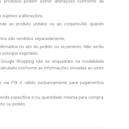
os produtos podem sofrer alterações conforme as
 sujeitos a alterações;
nde ao produto unitário ou ao conjunto/kit, quando
fotos são vendidos separadamente;
nfirmados no ato do pedido ou orçamento. Não serão
m estoque esgotado;
 Google Shopping não se enquadram na modalidade
 é calculado conforme as informações enviadas ao setor
 via PIX é válido exclusivamente para pagamentos
 venda específica e/ou quantidade mínima para compra,
to ou pedido.