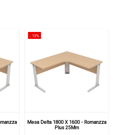
- 13%
- 13%
Romanzza
Mesa Delta 1800 X 1600 - Romanzza
Mesa De
Plus 25Mm