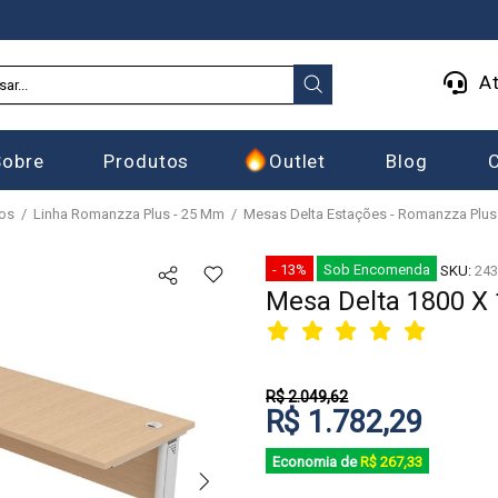
At
Sobre
Produtos
Outlet
Blog
ios
Linha Romanzza Plus - 25 Mm
Mesas Delta Estações - Romanzza Plu
- 13%
Sob Encomenda
SKU:
243
Mesa Delta 1800 X
R$ 2.049,62
R$ 1.782,29
Economia de
R$ 267,33