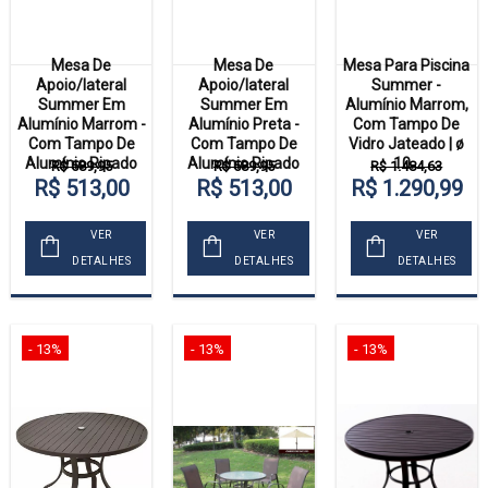
Mesa De
Mesa De
Mesa Para Piscina
Apoio/lateral
Apoio/lateral
Summer -
Summer Em
Summer Em
Alumínio Marrom,
Alumínio Marrom -
Alumínio Preta -
Com Tampo De
Com Tampo De
Com Tampo De
Vidro Jateado | ø
Alumínio Ripado
Alumínio Ripado
10...
R$ 589,95
R$ 589,95
R$ 1.484,63
R$ 513,00
R$ 513,00
R$ 1.290,99
VER
VER
VER
DETALHES
DETALHES
DETALHES
- 13%
- 13%
- 13%