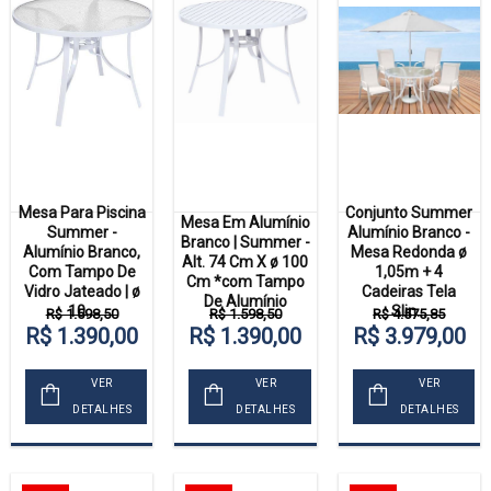
Mesa Para Piscina
Conjunto Summer
Mesa Em Alumínio
Summer -
Alumínio Branco -
Branco | Summer -
Alumínio Branco,
Mesa Redonda ø
Alt. 74 Cm X ø 100
Com Tampo De
1,05m + 4
Cm *com Tampo
Vidro Jateado | ø
Cadeiras Tela
De Alumínio
10...
Slin...
R$ 1.598,50
R$ 1.598,50
R$ 4.575,85
R$ 1.390,00
R$ 1.390,00
R$ 3.979,00
VER
VER
VER
DETALHES
DETALHES
DETALHES