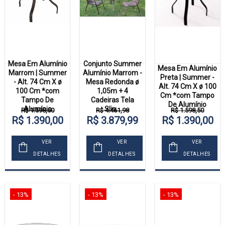
Mesa Em Alumínio
Conjunto Summer
Mesa Em Alumínio
Marrom | Summer
Alumínio Marrom -
Preta | Summer -
- Alt. 74 Cm X ø
Mesa Redonda ø
Alt. 74 Cm X ø 100
100 Cm *com
1,05m + 4
Cm *com Tampo
Tampo De
Cadeiras Tela
De Alumínio
Alumínio
Slin...
R$ 1.598,50
R$ 4.461,98
R$ 1.598,50
R$ 1.390,00
R$ 3.879,99
R$ 1.390,00
VER
VER
VER
DETALHES
DETALHES
DETALHES
- 13%
- 13%
- 13%