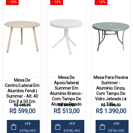
- 13%
- 13%
- 13%
Mesa De
Mesa Para Piscina
Mesa De
Apoio/lateral
Summer -
Centro/Lateral Em
Summer Em
Alumínio Cinza,
Alumínio Fendi |
Alumínio Branco -
Com Tampo De
Summer - Alt. 40
Com Tampo De
Vidro Jateado | ø
Cm X ø 50 Cm
Alumínio Ripado
105...
R$ 688,85
R$ 589,95
R$ 1.598,50
R$ 599,00
R$ 513,00
R$ 1.390,00
VER
VER
VER
DETALHES
DETALHES
DETALHES