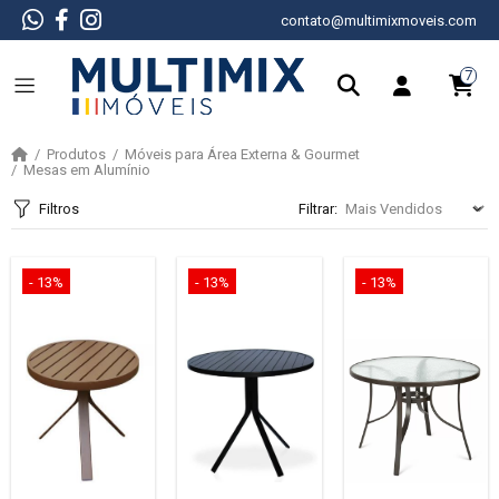
contato@multimixmoveis.com
7
Produtos
Móveis para Área Externa & Gourmet
Mesas em Alumínio
Filtros
Filtrar:
- 13%
- 13%
- 13%