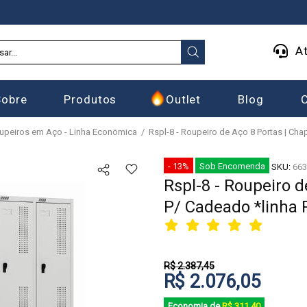
At
Sobre
Produtos
Outlet
Blog
upeiros em Aço - Linha Econömica
Rspl-8 - Roupeiro de Aço 8 Portas | Cha
- 13%
Sob Encomenda
SKU:
663
Rspl-8 - Roupeiro d
P/ Cadeado *linha
R$ 2.387,45
R$ 2.076,05
Economia de
R$ 311,40