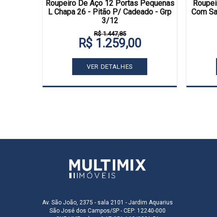
nsalubre
Roupeiro De Aço 12 Portas Pequenas
Roupei
pa 26 -
L Chapa 26 - Pitão P/ Cadeado - Grp
Com Sap
3/12
R$ 1.447,85
R$ 1.259,00
VER DETALHES
Av. São João, 2375 - sala 2101 - Jardim Aquarius
São José dos Campos/SP - CEP: 12240-000