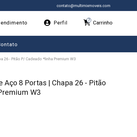
contato@multimixmoveis.com
7
Carrinho
endimento
Perfil
Contato
pa 26 - Pitão P/ Cadeado *linha Premium W3
e Aço 8 Portas | Chapa 26 - Pitão
 Premium W3