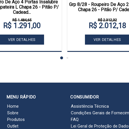
ro De Aço 4 Portas Insalubre
Grp 8/28 - Roupeiro De Aço 2
ateira L Chapa 26 - Pitão P/
Chapa 26 - Pitão P/ Cad
Cadead...
R$ 1.484,65
R$ 2.312,32
R$ 1.291,00
R$ 2.012,18
VER DETALHES
VER DETALHES
MENU RÁPIDO
CONSUMIDOR
Home
Assistência Técnica
Sobre
Condições Gerais de Forneci
Produtos
FAQ
Outlet
Lei Geral de Proteção de Dado