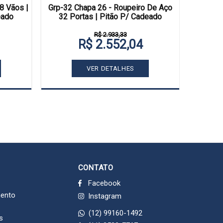
Roupeir
8 Vãos |
Grp-32 Chapa 26 - Roupeiro De Aço
L Chapa
eado
32 Portas | Pitão P/ Cadeado
R$ 2.933,33
R$ 2.552,04
VER DETALHES
CONTATO
Facebook
mento
Instagram
(12) 99160-1492
s