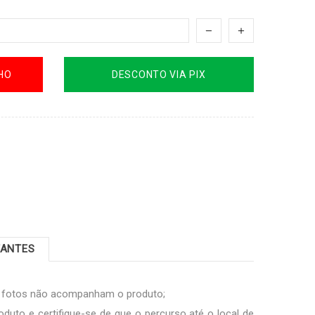
HO
DESCONTO VIA PIX
TANTES
s fotos não acompanham o produto;
oduto e certifique-se de que o percurso até o local de