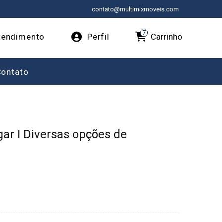
contato@multimixmoveis.com
7
Carrinho
endimento
Perfil
Contato
gar I Diversas opções de