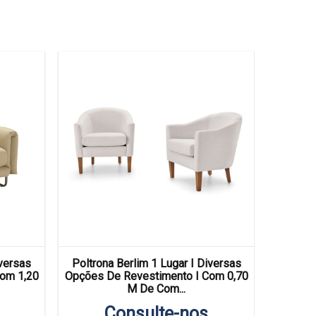
iversas
Poltrona Berlim 1 Lugar I Diversas
Poltro
om 1,20
Opções De Revestimento I Com 0,70
Opções 
M De Com...
Consulte-nos