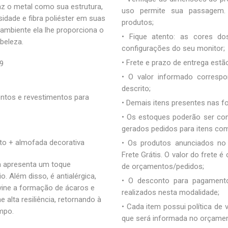
az o metal como sua estrutura,
uso permite sua passagem. 
dade e fibra poliéster em suas
produtos;
ambiente ela lhe proporciona o
• Fique atento: as cores d
beleza.
configurações do seu monitor;
• Frete e prazo de entrega estão
79
• O valor informado correspo
descrito;
ntos e revestimentos para
• Demais itens presentes nas 
• Os estoques poderão ser co
gerados pedidos para itens co
to + almofada decorativa
• Os produtos anunciados no
Frete Grátis. O valor do frete
 apresenta um toque
de orçamentos/pedidos;
. Além disso, é antialérgica,
• O desconto para pagamento
evine a formação de ácaros e
realizados nesta modalidade;
alta resiliência, retornando à
• Cada item possui política de
mpo.
que será informada no orçamen