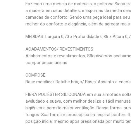
Fazendo uma mescla de materiais, a poltrona Siena tr
a madeira em seus detalhes, e espumas de média densi
camadas de conforto. Sendo uma peça ideal para seu 
melhor do conforto e elegância, além de agregar mais 
MEDIDAS: Largura 0,70 x Profundidade 0,86 x Altura 0,
ACABAMENTOS/ REVESTIMENTOS
Acabamentos e revestimentos. São diversos acabame
compor peças únicas.
COMPOSÊ
Base metálica/ Detalhe braço/ Base/ Assento e encos
FIBRA POLIÉSTER SILICONADA em sua almofada solta
aveludado e suave, com melhor deslize e fácil manuseio
higiênica e permite maior ventilação. Dessa forma, pr
fungos. Sua forma microscópica em espiral confere-lhe 
posição inicial mesmo após pressionada por muito te