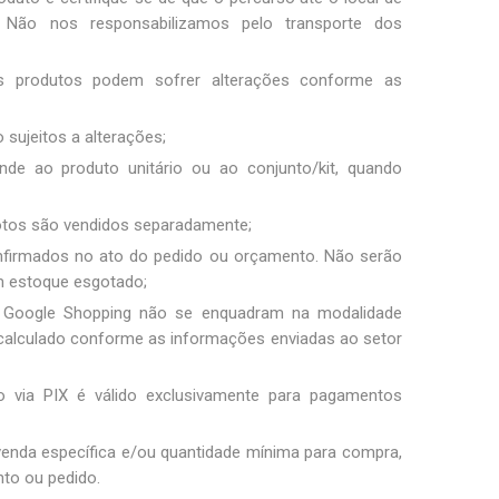
Não nos responsabilizamos pelo transporte dos
os produtos podem sofrer alterações conforme as
 sujeitos a alterações;
nde ao produto unitário ou ao conjunto/kit, quando
fotos são vendidos separadamente;
nfirmados no ato do pedido ou orçamento. Não serão
m estoque esgotado;
 Google Shopping não se enquadram na modalidade
 é calculado conforme as informações enviadas ao setor
 via PIX é válido exclusivamente para pagamentos
 venda específica e/ou quantidade mínima para compra,
to ou pedido.