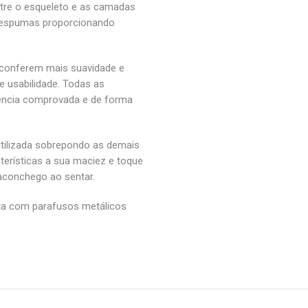
tre o esqueleto e as camadas
s espumas proporcionando
conferem mais suavidade e
e usabilidade. Todas as
iência comprovada e de forma
lizada sobrepondo as demais
erísticas a sua maciez e toque
aconchego ao sentar.
a com parafusos metálicos