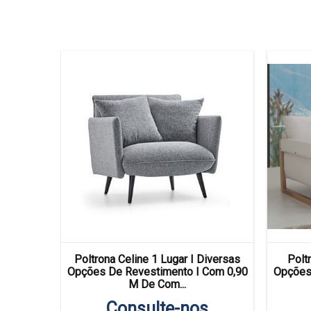
 Diversas
Poltrona Celine 1 Lugar I Diversas
Poltr
Com 0,78
Opções De Revestimento I Com 0,90
Opções
M De Com...
s
Consulte-nos