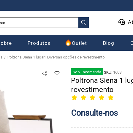
At
Sobre
Produtos
Outlet
Blog
as
Poltrona Siena 1 lugar I Diversas opções de revestimento
Sob Encomenda
SKU:
1608
Poltrona Siena 1 lu
revestimento
Consulte-nos