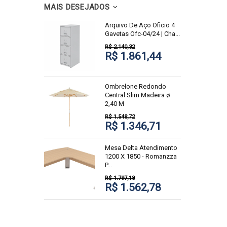
MAIS DESEJADOS
Arquivo De Aço Oficio 4
Gavetas Ofc-04/24 | Cha...
R$ 2.140,32
R$ 1.861,44
Ombrelone Redondo
Central Slim Madeira ø
2,40 M
R$ 1.548,72
R$ 1.346,71
Mesa Delta Atendimento
1200 X 1850 - Romanzza
P...
R$ 1.797,18
R$ 1.562,78