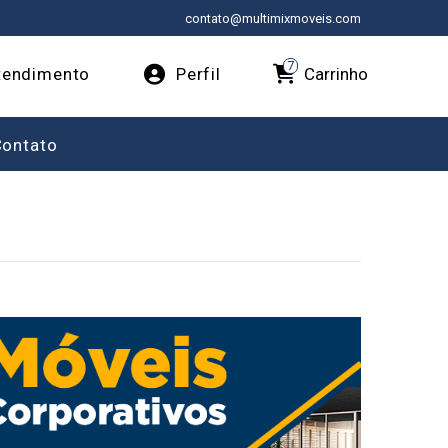
contato@multimixmoveis.com
7
Carrinho
endimento
Perfil
Contato