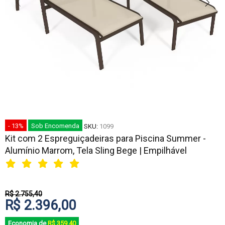
- 13%
Sob Encomenda
SKU:
1099
Kit com 2 Espreguiçadeiras para Piscina Summer -
Alumínio Marrom, Tela Sling Bege | Empilhável
R$ 2.755,40
R$ 2.396,00
Economia de
R$ 359,40