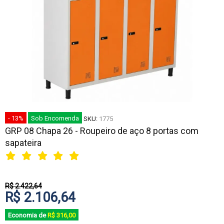
- 13%
Sob Encomenda
SKU:
1775
GRP 08 Chapa 26 - Roupeiro de aço 8 portas com
sapateira
R$ 2.422,64
R$ 2.106,64
Economia de
R$ 316,00