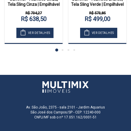
Tela Sling Cinza | Empilhável
Tela Sling Verde | Empilhável
R$ 734,27
R$ 573,85
R$ 638,50
R$ 499,00
VER DETALHES
VER DETALHES
Av. São João, 2375 - sala 2101 - Jardim Aquarius
São José dos Campos/SP - CEP: 12240-000
CNPJ/MF sob o nº 17.051.162/0001-51