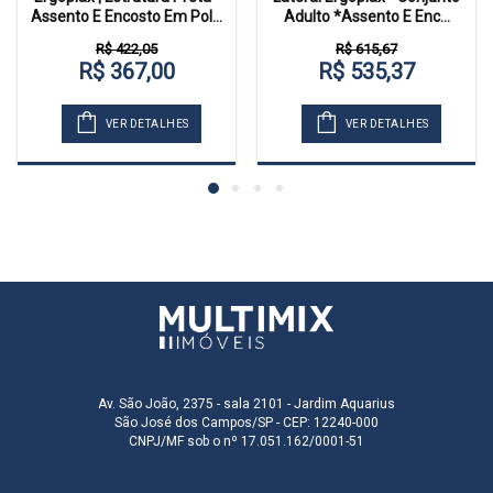
Assento E Encosto Em Pol...
Adulto *Assento E Enc...
R$ 422,05
R$ 615,67
R$ 367,00
R$ 535,37
VER DETALHES
VER DETALHES
Av. São João, 2375 - sala 2101 - Jardim Aquarius
São José dos Campos/SP - CEP: 12240-000
CNPJ/MF sob o nº 17.051.162/0001-51