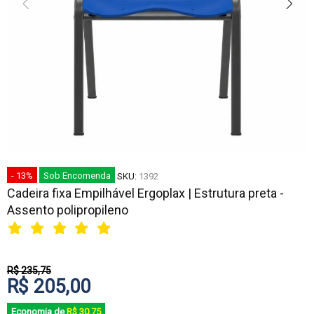
- 13%
Sob Encomenda
SKU:
1392
Cadeira fixa Empilhável Ergoplax | Estrutura preta -
Assento polipropileno
R$ 235,75
R$ 205,00
Economia de
R$ 30,75