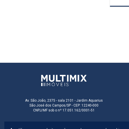
Av. São João, 2375 - sala 2101 - Jardim Aquarius
São José dos Campos/SP - CEP: 12240-000
CNPJ/MF sob o nº 17.051.162/0001-51