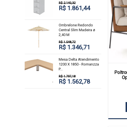
R$ 2.140,32
R$ 1.861,44
Ombrelone Redondo
Central Slim Madeira ø
2,40 M
R$ 1.548,72
R$ 1.346,71
Mesa Delta Atendimento
1200 X 1850 - Romanzza
P...
Poltro
R$ 1.797,18
Op
R$ 1.562,78