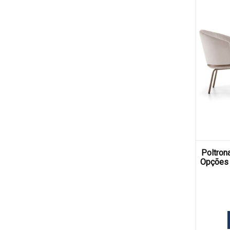
Poltron
Opções 