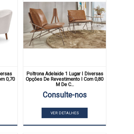
versas
Poltrona Adelaide 1 Lugar I Diversas
om 0,70
Opções De Revestimento I Com 0,80
M De C...
Consulte-nos
VER DETALHES