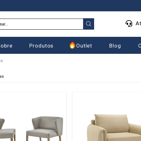
At
Sobre
Produtos
Outlet
Blog
as
as