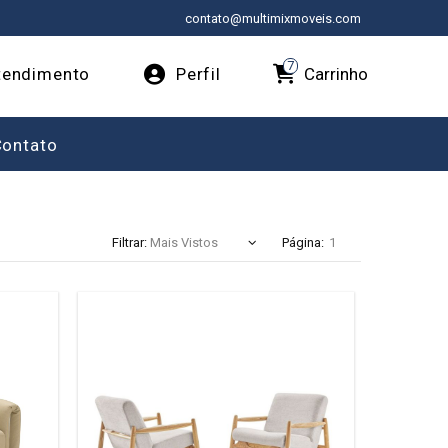
contato@multimixmoveis.com
7
Carrinho
endimento
Perfil
Contato
Filtrar:
Página: