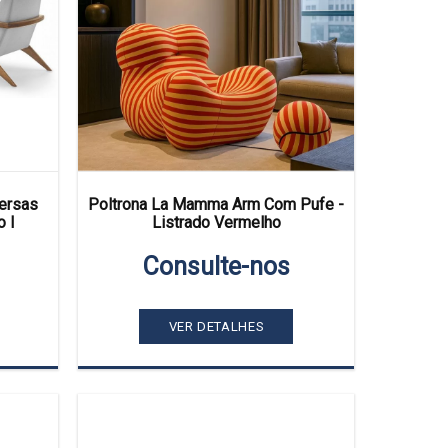
versas
Poltrona La Mamma Arm Com Pufe -
 I
Listrado Vermelho
Consulte-nos
VER DETALHES