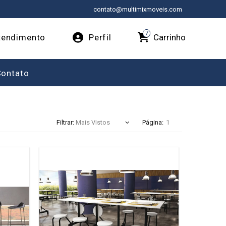
contato@multimixmoveis.com
7
Carrinho
endimento
Perfil
Contato
Filtrar:
Página: