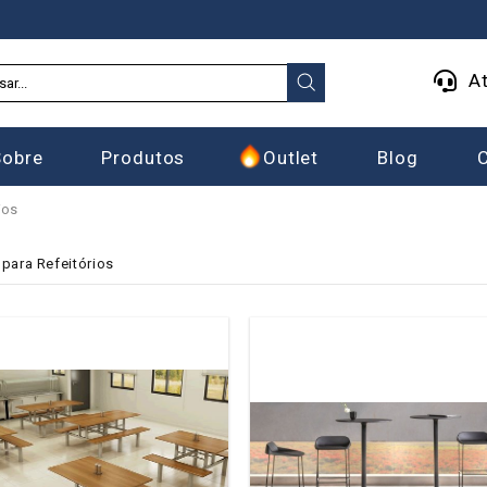
At
Sobre
Produtos
Outlet
Blog
ios
para Refeitórios