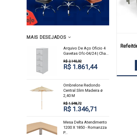
MAIS DESEJADOS
Refeitór
Arquivo De Aço Oficio 4
Gavetas Ofc-04/24 | Cha...
R$ 2.140,32
R$ 1.861,44
Ombrelone Redondo
Central Slim Madeira ø
2,40 M
R$ 1.548,72
R$ 1.346,71
Mesa Delta Atendimento
1200 X 1850 - Romanzza
P...