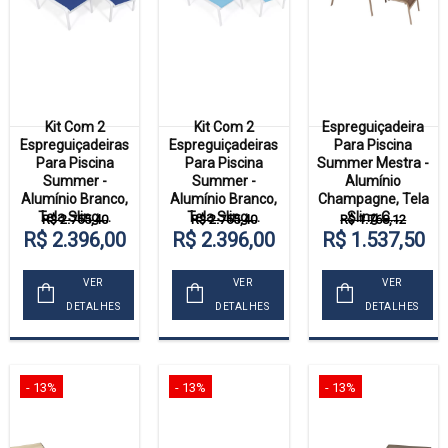
Kit Com 2
Kit Com 2
Espreguiçadeira
Espreguiçadeiras
Espreguiçadeiras
Para Piscina
Para Piscina
Para Piscina
Summer Mestra -
Summer -
Summer -
Alumínio
Alumínio Branco,
Alumínio Branco,
Champagne, Tela
Tela Sling ...
Tela Sling ...
Sling C...
R$ 2.755,40
R$ 2.755,40
R$ 1.768,12
R$ 2.396,00
R$ 2.396,00
R$ 1.537,50
VER
VER
VER
DETALHES
DETALHES
DETALHES
- 13%
- 13%
- 13%