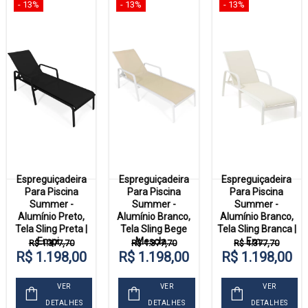
- 13%
- 13%
- 13%
Espreguiçadeira
Espreguiçadeira
Espreguiçadeira
Para Piscina
Para Piscina
Para Piscina
Summer -
Summer -
Summer -
Alumínio Preto,
Alumínio Branco,
Alumínio Branco,
Tela Sling Preta |
Tela Sling Bege
Tela Sling Branca |
Empi...
Mescla...
Em...
R$ 1.377,70
R$ 1.377,70
R$ 1.377,70
R$ 1.198,00
R$ 1.198,00
R$ 1.198,00
VER
VER
VER
DETALHES
DETALHES
DETALHES