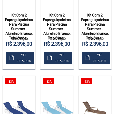
Kit Com 2
Kit Com 2
Kit Com 2
Espreguiçadeiras
Espreguiçadeiras
Espreguiçadeiras
Para Piscina
Para Piscina
Para Piscina
Summer -
Summer -
Summer -
Alumínio Branco,
Alumínio Branco,
Alumínio Branco,
Tela Verde ...
Tela Sling ...
Tela Sling ...
R$ 2.755,40
R$ 2.755,40
R$ 2.755,40
R$ 2.396,00
R$ 2.396,00
R$ 2.396,00
VER
VER
VER
DETALHES
DETALHES
DETALHES
- 13%
- 13%
- 13%