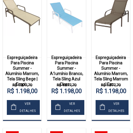
Espreguiçadeira
Espreguiçadeira
Espreguiçadeira
Para Piscina
Para Piscina
Para Piscina
Summer -
Summer -
Summer -
Alumínio Marrom,
A1umínio Branco,
Alumínio Marrom,
Tela Sling Bege |
Tela Sling Azul
Tela Sling Marrom
Empi...
Claro ...
| Em...
R$ 1.377,70
R$ 1.377,70
R$ 1.377,70
R$ 1.198,00
R$ 1.198,00
R$ 1.198,00
VER
VER
VER
DETALHES
DETALHES
DETALHES