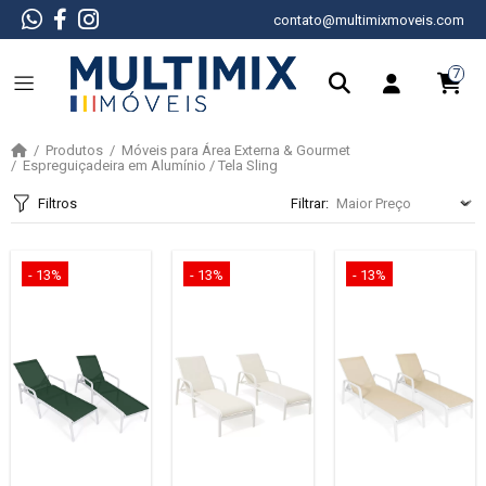
contato@multimixmoveis.com
7
Produtos
Móveis para Área Externa & Gourmet
Espreguiçadeira em Alumínio / Tela Sling
Filtros
Filtrar:
- 13%
- 13%
- 13%