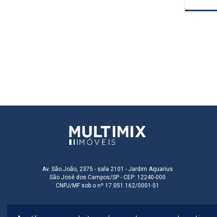
Av. São João, 2375 - sala 2101 - Jardim Aquarius
São José dos Campos/SP - CEP: 12240-000
CNPJ/MF sob o nº 17.051.162/0001-51