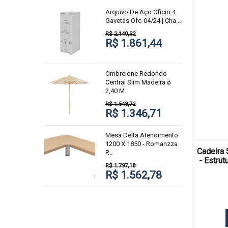
Arquivo De Aço Oficio 4
Gavetas Ofc-04/24 | Cha...
R$ 2.140,32
R$ 1.861,44
Ombrelone Redondo
Central Slim Madeira ø
2,40 M
R$ 1.548,72
R$ 1.346,71
Mesa Delta Atendimento
1200 X 1850 - Romanzza
Cadeira 
P...
- Estrut
R$ 1.797,18
R$ 1.562,78