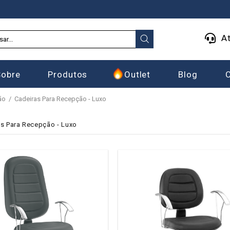
At
Sobre
Produtos
Outlet
Blog
ão
Cadeiras Para Recepção - Luxo
s Para Recepção - Luxo