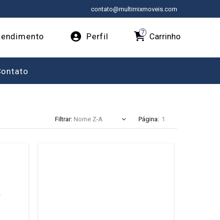
contato@multimixmoveis.com
7
Carrinho
endimento
Perfil
Contato
Filtrar:
Página: