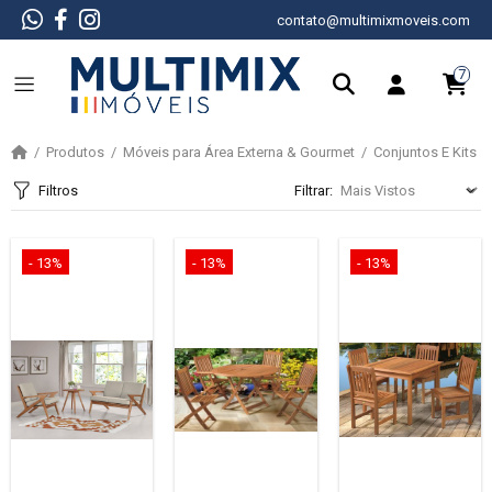
contato@multimixmoveis.com
7
Produtos
Móveis para Área Externa & Gourmet
Conjuntos E Kits
Filtros
Filtrar:
- 13%
- 13%
- 13%