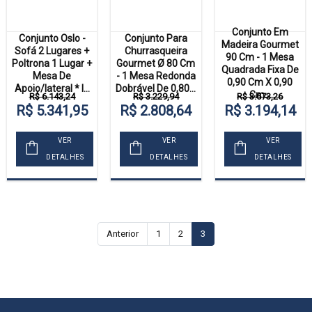
Conjunto Em
Conjunto Oslo -
Conjunto Para
Madeira Gourmet
Sofá 2 Lugares +
Churrasqueira
90 Cm - 1 Mesa
Poltrona 1 Lugar +
Gourmet Ø 80 Cm
Quadrada Fixa De
Mesa De
- 1 Mesa Redonda
0,90 Cm X 0,90
Apoio/lateral * I...
Dobrável De 0,80...
Cm...
R$ 6.143,24
R$ 3.229,94
R$ 3.673,26
R$ 5.341,95
R$ 2.808,64
R$ 3.194,14
VER
VER
VER
DETALHES
DETALHES
DETALHES
Anterior
1
2
3