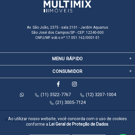
Av. São João, 2375 - sala 2101 - Jardim Aquarius
São José dos Campos/SP - CEP: 12240-000
CNPJ/MF sob o nº 17.051.162/0001-51
MENU RÁPIDO
CONSUMIDOR
(11) 3522-7767
(12) 3207-1004
(21) 3005-7124
Ao utilizar nosso website, você concorda com o uso de cookies
© Copyright 2026 Multimix Móveis e Decoração para Escritório. Todos os 
conforme a
Lei Geral de Proteção de Dados
.
direitos reservados.